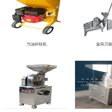
汽油碎枝机
旋风万